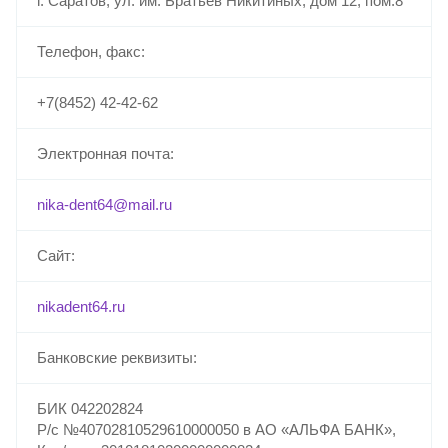
г. Саратов, ул. им. Братьев Никитиных, дом 12, пом.8
Телефон, факс:
+7(8452) 42-42-62
Электронная почта:
nika-dent64@mail.ru
Сайт:
nikadent64.ru
Банковские реквизиты:
БИК 042202824
Р/с №40702810529610000050 в АО «АЛЬФА БАНК»,